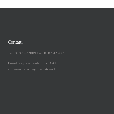
Contatti
Tel: 0187.422009 Fax 0187.422009
Email: segreteria@atcms13.it PEC:
amministrazione@pec.atcms13.it