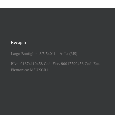
Recapiti
Largo Bonfigli n. 3/5 54011 – Aulla (MS)
P.Iva: 01374110458 Cod. Fisc. 90017790453 Cod. Fatt.
Elettronica: M5UXCR1