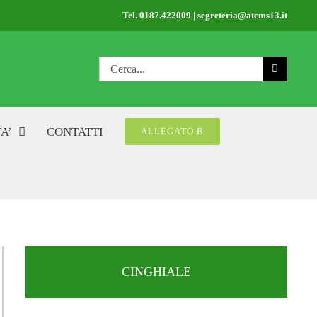
Tel. 0187.422009 | segreteria@atcms13.it
Cerca
per:
A’
CONTATTI
ALLEGATO B
CINGHIALE