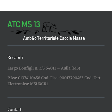
Recapiti
Largo Bonfigli n. 3/5 54011 – Aulla (MS)
P.Iva: 01374110458 Cod. Fisc. 90017790453 Cod. Fatt.
Elettronica: M5UXCR1
Contatti