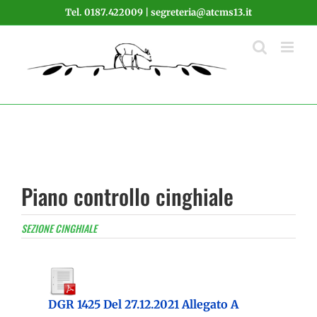
Salta
Tel. 0187.422009 | segreteria@atcms13.it
al
contenuto
Piano controllo cinghiale
SEZIONE CINGHIALE
DGR 1425 Del 27.12.2021 Allegato A