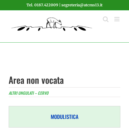
Salta
Tel. 0187.422009 | segreteria@atcms13.it
al
contenuto
Area non vocata
ALTRI UNGULATI – CERVO
MODULISTICA