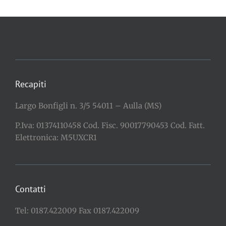
Recapiti
Largo Bonfigli n. 3/5 54011 – Aulla (MS)
P.Iva: 01374110458 Cod. Fisc. 90017790453 Cod. Fatt.
Elettronica: M5UXCR1
Contatti
Tel: 0187.422009 Fax 0187.422009