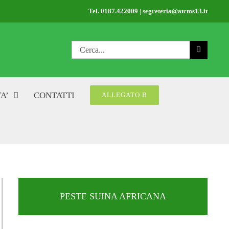
Tel. 0187.422009 | segreteria@atcms13.it
Cerca
per:
A’
CONTATTI
ALLEGATO B
PESTE SUINA AFRICANA