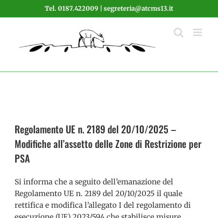
Salta
Tel. 0187.422009 | segreteria@atcms13.it
al
contenuto
Regolamento UE n. 2189 del 20/10/2025 –
Modifiche all’assetto delle Zone di Restrizione per
PSA
Si informa che a seguito dell’emanazione del
Regolamento UE n. 2189 del 20/10/2025 il quale
rettifica e modifica l’allegato I del regolamento di
esecuzione (UE) 2023/594 che stabilisce misure