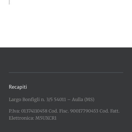
Recapiti
Largo Bonfigli n. 3/5 54011 – Aulla (MS)
P.Iva: 01374110458 Cod. Fisc. 90017790453 Cod. Fatt.
Elettronica: M5UXCR1