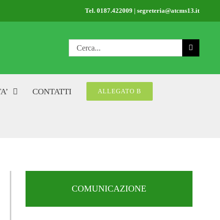
Tel. 0187.422009 | segreteria@atcms13.it
Cerca
per:
A’
CONTATTI
ALLEGATO B
COMUNICAZIONE