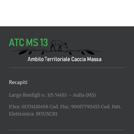
Recapiti
Largo Bonfigli n. 3/5 54011 – Aulla (MS)
P.Iva: 01374110458 Cod. Fisc. 90017790453 Cod. Fatt.
Elettronica: M5UXCR1