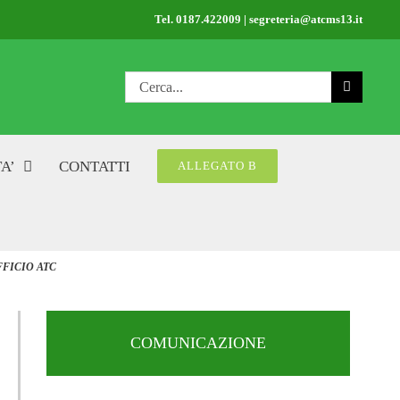
Tel. 0187.422009 | segreteria@atcms13.it
Cerca
per:
A’
CONTATTI
ALLEGATO B
FICIO ATC
COMUNICAZIONE