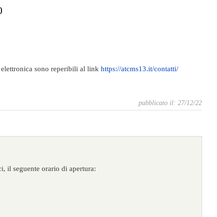
0
 elettronica sono reperibili al link
https://atcms13.it/contatti/
pubblicato il: 27/12/22
i, il seguente orario di apertura: