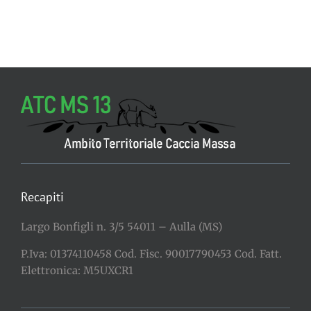
Recapiti
Largo Bonfigli n. 3/5 54011 – Aulla (MS)
P.Iva: 01374110458 Cod. Fisc. 90017790453 Cod. Fatt.
Elettronica: M5UXCR1