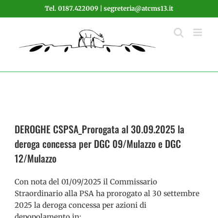
Salta
Tel. 0187.422009 | segreteria@atcms13.it
al
contenuto
DEROGHE CSPSA_Prorogata al 30.09.2025 la
deroga concessa per DGC 09/Mulazzo e DGC
12/Mulazzo
Con nota del 01/09/2025 il Commissario
Straordinario alla PSA ha prorogato al 30 settembre
2025 la deroga concessa per azioni di
depopolamento in: