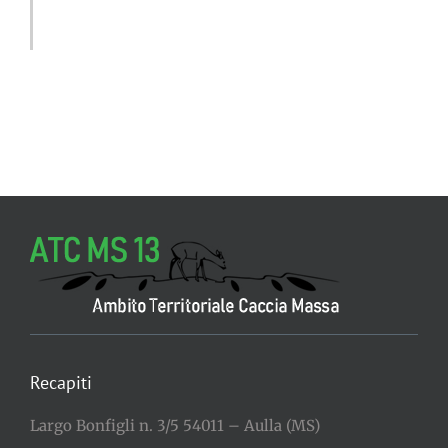
Recapiti
Largo Bonfigli n. 3/5 54011 – Aulla (MS)