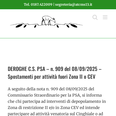
Salta
Tel. 0187.422009 | segreteria@atcms13.it
al
contenuto
DEROGHE C.S. PSA – n. 909 del 08/09/2025 –
Spostamenti per attività fuori Zona II o CEV
A seguito della nota n. 909 del 08/09/2025 del
Commissario Straordinario per la PSA, si informa
che chi partecipa ad interventi di depopolamento in
Zona di restrizione II e/o in Zona CEV ed intende
partecipare ad attività venatoria sul Cinghiale o ad