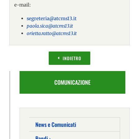
e-mail:
segreteria@atcms13.it
paola.sica@atcms13.it
orietta.ratto@atcms13.it
INDIETRO
COMUNICAZIONE
News e Comunicati
Bandi