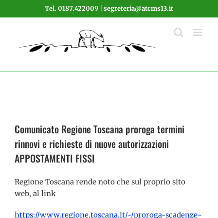
Salta
Tel. 0187.422009 | segreteria@atcms13.it
al
contenuto
Comunicato Regione Toscana proroga termini
rinnovi e richieste di nuove autorizzazioni
APPOSTAMENTI FISSI
Regione Toscana rende noto che sul proprio sito
web, al link
https://www.regione.toscana.it/-/proroga-scadenze-