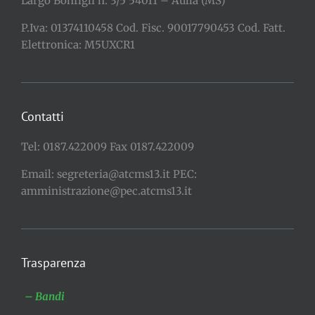
Largo Bonfigli n. 3/5 54011 – Aulla (MS)
P.Iva: 01374110458 Cod. Fisc. 90017790453 Cod. Fatt.
Elettronica: M5UXCR1
Contatti
Tel: 0187.422009 Fax 0187.422009
Email: segreteria@atcms13.it PEC:
amministrazione@pec.atcms13.it
Trasparenza
– Bandi