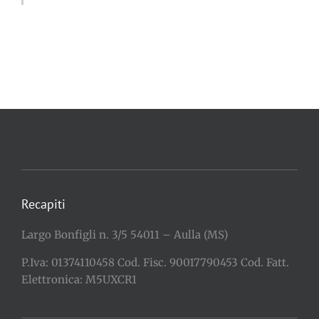
Recapiti
Largo Bonfigli n. 3/5 54011 – Aulla (MS)
P.Iva: 01374110458 Cod. Fisc. 90017790453 Cod. Fatt.
Elettronica: M5UXCR1