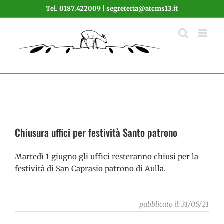
Salta
Tel. 0187.422009 | segreteria@atcms13.it
al
contenuto
Chiusura uffici per festività Santo patrono
Martedì 1 giugno gli uffici resteranno chiusi per la
festività di San Caprasio patrono di Aulla.
pubblicato il: 31/05/21