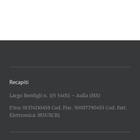
Recapiti
Largo Bonfigli n. 3/5 54011 – Aulla (MS)
P.Iva: 01374110458 Cod. Fisc. 90017790453 Cod. Fatt.
Elettronica: M5UXCR1