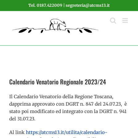
Salta
Tel. 0187.422009 | segreteria@atcms13.it
al
contenuto
Calendario Venatorio Regionale 2023/24
Il Calendario Venatorio della Regione Toscana,
dapprima approvato con DGRT n. 847 del 24.07.23, è
stato poi modificato ed integrato con la DGRT n. 941
del 31.07.23.
Al link
https://atcms13.it/utilita/calendario-