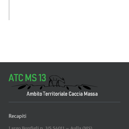
Recapiti
Largo Bonfigli n. 3/5 54011 – Aulla (MS)