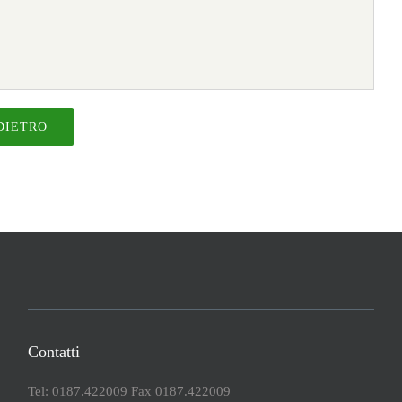
DIETRO
Contatti
Tel: 0187.422009 Fax 0187.422009