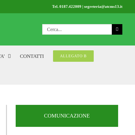
Tel. 0187.422009 | segreteria@atcms13.it
Cerca
per:
A’
CONTATTI
ALLEGATO B
COMUNICAZIONE