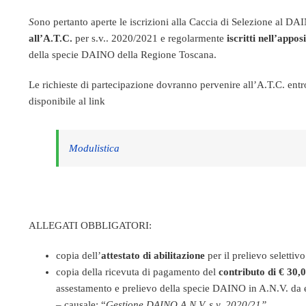
S
ono pertanto aperte le iscrizioni alla Caccia di Selezione al DA
all’A.T.C.
per s.v.. 2020/2021 e regolarmente
iscritti nell’appo
della specie DAINO della Regione Toscana.
Le richieste di partecipazione dovranno pervenire all’A.T.C. entr
disponibile al link
Modulistica
ALLEGATI OBBLIGATORI:
copia dell’
attestato di abilitazione
per il prelievo selettiv
copia della ricevuta di pagamento del
contributo di €
30,
assestamento e prelievo della specie DAINO in A.N.V. da e
– causale: “
Gestione DAINO A.N.V. s.v. 2020/21”