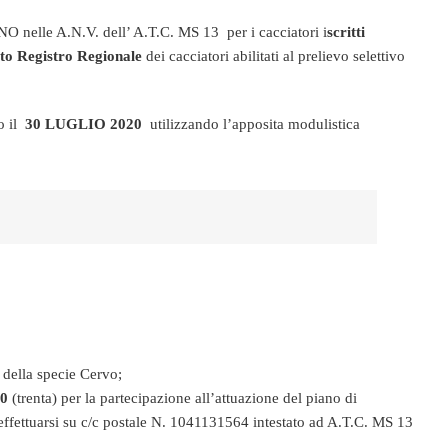
INO nelle A.N.V. dell’ A.T.C. MS 13 per i cacciatori i
scritti
sito Registro Regionale
dei cacciatori abilitati al prelievo selettivo
o il
30 LUGLIO
2020
utilizzando l’apposita modulistica
o della specie Cervo;
00
(trenta) per la partecipazione all’attuazione del piano di
ffettuarsi su c/c postale N. 1041131564 intestato ad A.T.C. MS 13