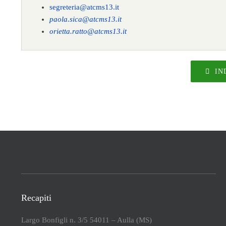
segreteria@atcms13.it
paola.sica@atcms13.it
orietta.ratto@atcms13.it
IN
Recapiti
Largo Bonfigli n. 3/5 54011 – Aulla (MS)