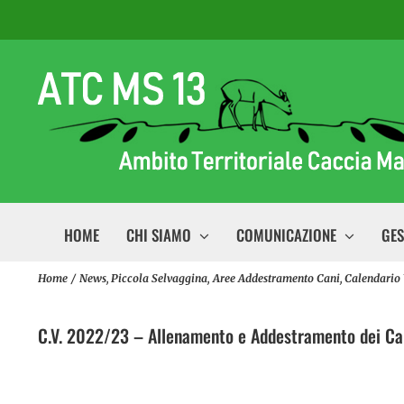
Salta
al
contenuto
HOME
CHI SIAMO
COMUNICAZIONE
GES
Home
News
Piccola Selvaggina
Aree Addestramento Cani
Calendario 
C.V. 2022/23 – Allenamento e Addestramento dei Ca