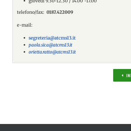
giovedì 9.30-12.30 / 14.00 -17.00
telefono/fax:
0187.422009
e-mail:
segreteria@atcms13.it
paola.sica@atcms13.it
orietta.ratto@atcms13.it
IN