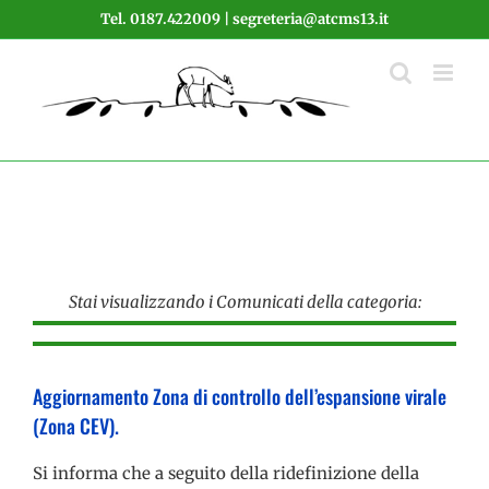
Salta
Tel. 0187.422009 | segreteria@atcms13.it
al
contenuto
Stai visualizzando i Comunicati della categoria:
Aggiornamento Zona di controllo dell’espansione virale
(Zona CEV).
Si informa che a seguito della ridefinizione della