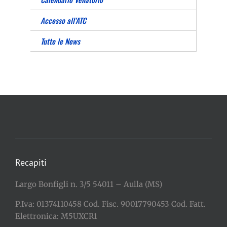
Accesso all’ATC
Tutte le News
Recapiti
Largo Bonfigli n. 3/5 54011 – Aulla (MS)
P.Iva: 01374110458 Cod. Fisc. 90017790453 Cod. Fatt.
Elettronica: M5UXCR1