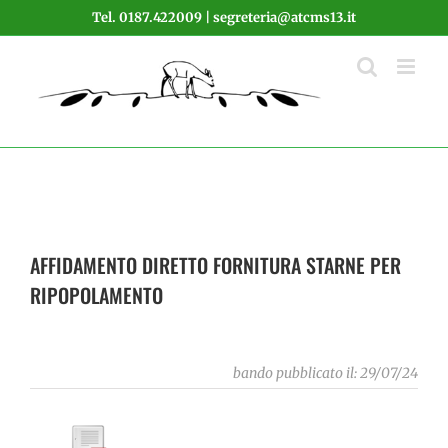
Salta
Tel. 0187.422009 | segreteria@atcms13.it
al
contenuto
AFFIDAMENTO DIRETTO FORNITURA STARNE PER
RIPOPOLAMENTO
bando pubblicato il: 29/07/24