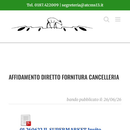
Salta
Tel. 0187.422009 | segreteria@atcms13.it
al
contenuto
AFFIDAMENTO DIRETTO FORNITURA CANCELLERIA
bando pubblicato il: 26/06/26
01 260622 IL SUPERMARKET Invito